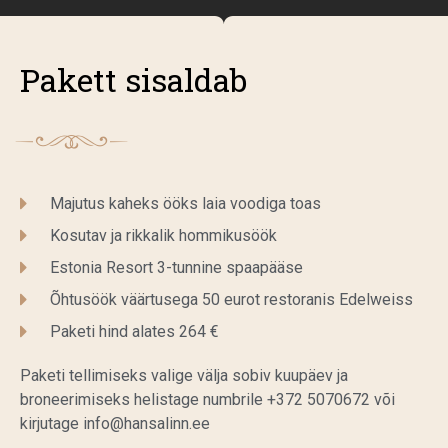
Pakett sisaldab
Majutus kaheks ööks laia voodiga toas
Kosutav ja rikkalik hommikusöök
Estonia Resort 3-tunnine spaapääse
Õhtusöök väärtusega 50 eurot restoranis Edelweiss
Paketi hind alates 264 €
Paketi tellimiseks valige välja sobiv kuupäev ja
broneerimiseks helistage numbrile +372 5070672 või
kirjutage info@hansalinn.ee