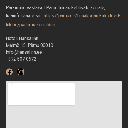
Parkimine vastavalt Pärnu linnas kehtivale korrale,
lisainfot saate siit:
https://parnu.ee/linnakodanikule/teed-
liiklus/parkimiskorraldus
Hotell Hansalinn
Malmö 15, Pärnu 80010
info@hansalinn.ee
+372 507 0672