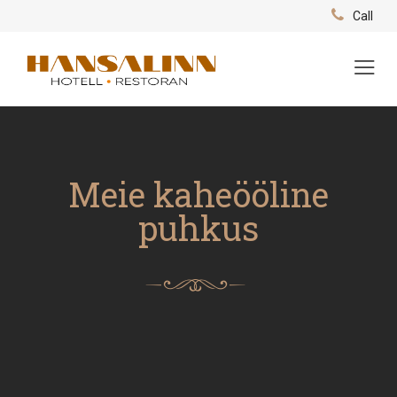
Call
Search
+372 507 0672
English
German
info@hansalinn.ee
France
Italian
Meie kaheööline
puhkus